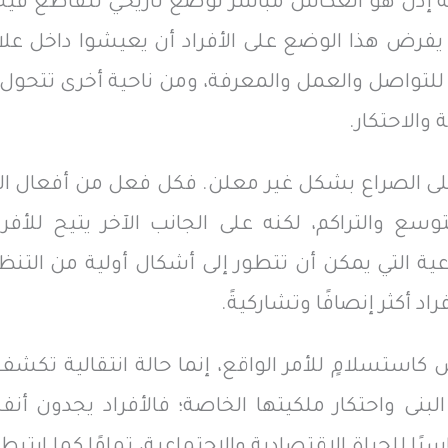
 إذن هو انعكاس مباشر لوضع تاريخي تتقاطع فيه ال
إذ يفرض هذا الوضع على الأفراد أن يعيشوا داخل علا
لتواصل والعمل والمعرفة، ومن ناحية أخرى تتحول م
 والاحتكار.
لى الصراع بشكل غير معلن. فكل فعل من أفعال الحضو
سع والتراكم، لكنه على الجانب الآخر يتيح للأف
ماعية التي يمكن أن تتطور إلى أشكال أولية من ا
د أكثر إنصافًا وتشاركيةً.
ش كاستسلامٍ للأمر الواقع، إنما حالة انتقالية تك
البنى واحتكار ملكيتها الخاصة؛ فالأفراد يجدون 
 للحياة الاقتصادية والاجتماعية، تمامًا كما ارتب