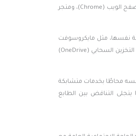
منظومة واحدة، كما تفعل جوجل حين تجمع بين نظام التشغيل (Android)، ومتصفح الويب (Chrome)، ومتجر
ظلّة نفسها، مثل مايكروسوفت
التي تجمع بين منصات المحادثة (Teams) والشبكات المهنية (LinkedIn) وخدمات التخزين السحابي (OneDrive)
فسه محاطًا بخدمات متشابكة
 يتجلى التناقض بين الطابع