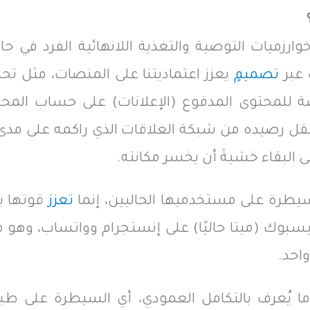
ارزميات التوصية والتغذية اللانهائية الفرد في حال
 عبر
تصميمٍ
يعزز اعتماديتنا على المنصات، مثل تح
 للمحتوى المدفوع (الإعلانات) على حساب المحت
 رصيده من شبكة العلاقات الذي راكمه على مدى 
 البقاء خشيةَ أن يخسر مكانته.
سيطرة على مستخدميها الحاليين، إنما
تعزز
قوتها ب
سبوك (ميتا حاليًا) على إنستجرام وواتساب، وهو 
واحد.
ما يُعرف بالتكامل العمودي، أي السيطرة على ط