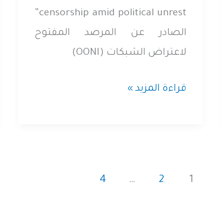
censorship amid political unrest”
الصادر عن المرصد المفتوح
لاعتراض الشبكات (OONI)
مصر
قراءة المزيد »
تحجب
بي
بي
سي
4
…
2
1
والحرة:
التوسع