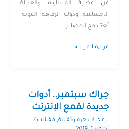
عن قضية المساواة والعدالة
الاجتماعية ودولة الرفاهة القوية.
يُعدّ دمج المصادر
٦
قراءة المزيد »
أسباب
تجعل
من
تبني
حِراك سبتمبر.. أدوات
المصادر
جديدة لقمع الإنترنت
المفتوحة
برمجيات حرة وتقنية
,
مقالات
/
فعل