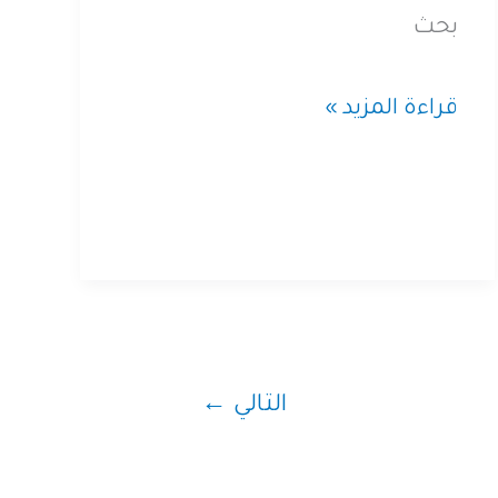
بحث
إيه
قراءة المزيد »
أكتر
الحاجات
ال
بحث
عنها
المصريين
التالي
←
في
جوجل