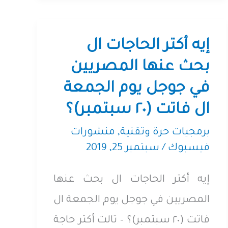
in
Egypt,
what
إيه أكتر الحاجات ال
we
بحث عنها المصريين
know
في جوجل يوم الجمعة
so
ال فاتت (٢٠ سبتمبر)؟
far
برمجيات حرة وتقنية
,
منشورات
about
فيسبوك
/
سبتمبر 25, 2019
Internet
إيه أكتر الحاجات ال بحث عنها
censorship
المصريين في جوجل يوم الجمعة ال
فاتت (٢٠ سبتمبر)؟ – تالت أكتر حاجة