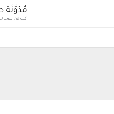
خطي
مُدَوَّنَة 
لى
أكتب لأن التقنية 
لمحتوى