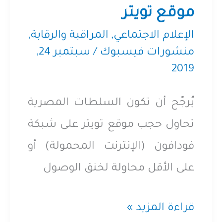
موقع تويتر
التوسع
في
الإعلام الاجتماعي
,
المراقبة والرقابة
,
منشورات فيسبوك
/
سبتمبر 24,
الرقابة
2019
على
الإعلام
يُرجّح أن تكون السلطات المصرية
وسط
تحاول حجب موقع تويتر على شبكة
الاضطرابات
فودافون (الإنترنت المحمولة) أو
السياسية
على الأقل محاولة لخنق الوصول
يُرجّح
قراءة المزيد »