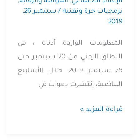
so
الإعلام الاجتماعي
,
المراقبة والرقابة
,
برمجيات حرة وتقنية
/
سبتمبر 26,
far
2019
about
Internet
المعلومات الواردة أدناه ، في
censorship
النطاق الزمني من 20 سبتمبر حتى
25 سبتمبر 2019. خلال الأسابيع
الماضية، إنتشرت دعوات في
سبتمبر
قراءة المزيد »
2019،
ما