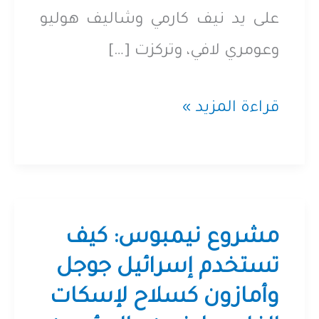
على يد نيف كارمي وشاليف هوليو
وعومري لافي، وتركزت […]
شركة
قراءة المزيد »
“إن
إس
أو”
(NSO)
مشروع نيمبوس: كيف
..
تستخدم إسرائيل جوجل
وأمازون كسلاح لإسكات
الشر