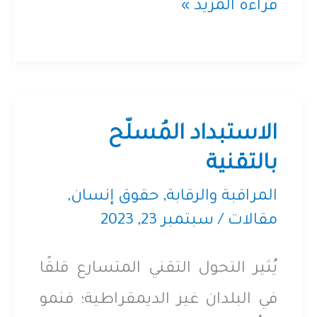
مشروع
قراءة المزيد »
نيمبوس:
كيف
تستخدم
إسرائيل
الاستبداد المُسلّح
جوجل
بالتقنية
وأمازون
المراقبة والرقابة
,
حقوق إنسان
,
مقالات
/
سبتمبر 23, 2023
كسلاح
لإسكات
يُثير التحول التقني المتسارع قلقًا
الفلسطينيين
في البلدان غير الديمقراطية؛ فنمو