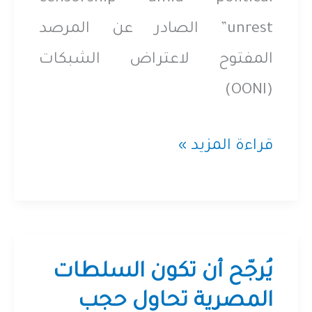
unrest” الصادر عن المرصد
المفتوح لاعتراض الشبكات
(OONI)
مصر
قراءة المزيد »
تحجب
بي
بي
سي
يُرجّح أن تكون السلطات
والحرة:
المصرية تحاول حجب