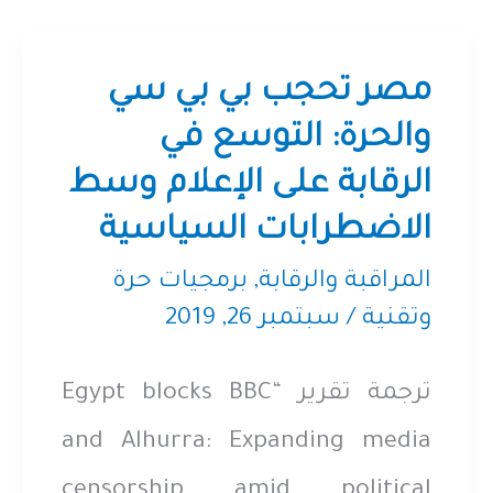
نعرفه
حتى
مصر تحجب بي بي سي
الآن
والحرة: التوسع في
الرقابة على الإعلام وسط
عن
الاضطرابات السياسية
الرقابة
على
المراقبة والرقابة
,
برمجيات حرة
وتقنية
/
سبتمبر 26, 2019
الإنترنت
في
ترجمة تقرير “Egypt blocks BBC
مصر
and Alhurra: Expanding media
censorship amid political