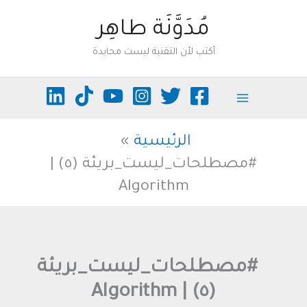
خطي
مُدَوَّنَة طاهِر
لى
أكتب لأن التقنية ليست محايدة
لمحتوى
الرئيسية
#مصطلحات_ليست_بريئة (٥) |
Algorithm
#مصطلحات_ليست_بريئة
(٥) | Algorithm