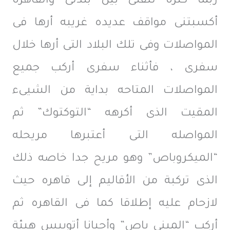
ربما كثرة تنقلى بين بلدتى والقاهره
أكسبتنى مواقف عديده غريبه أرها فى
المواصلات وفى تلك البلاد التى أرها خلال
سفرى ، فأثناء سفرى أركب جميع
المواصلات المتاحه بداية من الشيىء
المقيت الذى أكرهه “التوكتوك” ثم
المواصله التى أعتبرها مريحله
“الميكروباص” وهو مريح جدا خاصه ذلك
الذى تركبة من الأقاليم إلى قاهره حيث
لازحام عليه إطلاقا كما فى القاهره ثم
أركب “المينى باص” وأحيانا أتوبيس هيئة