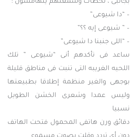
بجانبى ، لحظات وسمعتهم يتهامسون :
– “دا شيوعى”
– ” شيوعى إيه ؟؟”
– “اللى جنبنا دا شيوعى”
ساعد فى تأكدهم أنى “شيوعى ” تلك
اللحيه الغريبه التى تنبت فى مناطق قليلة
بوجهى والغير منظمة إطلاقا بطبيعتها
وليس عمدا وشعرى الخشن الطويل
نسبيا
دقائق ورن هاتفى المحمول فتحت الهاتف
دون أى تردد وقلت بصوت مسموع