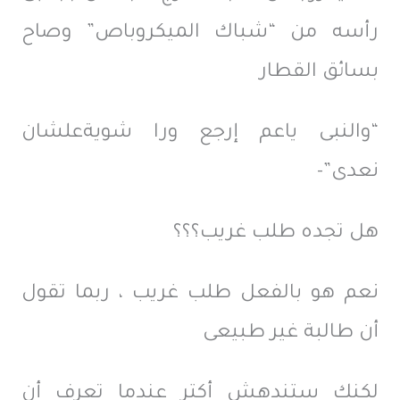
رأسه من “شباك الميكروباص” وصاح
بسائق القطار
“والنبى ياعم إرجع ورا شويةعلشان
نعدى”-
هل تجده طلب غريب؟؟؟
نعم هو بالفعل طلب غريب ، ربما تقول
أن طالبة غير طبيعى
لكنك ستندهش أكتر عندما تعرف أن