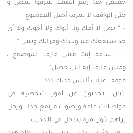
حميمى جدا رغم انهملا يعرفوا بعض و
حتى الواقف لا يعرف أصل الموضوع
– ” بص لا أمك ولا أبوك ولا أخوك ولا أى
حد هينفعك غير ولادك ومراتك وبس ”
– ” ساعم إنت مش عارف الموضوع ،
ومش عارف إيه اللى حصل”
موقف غريب أليس كذلك ؟؟؟
إثنان يتحدثون عن أمور شخصية فى
مواصلات عامة وبصوت مرتفع جدا ، ورجل
يراهم لأول مره يتدخل فى الحديث