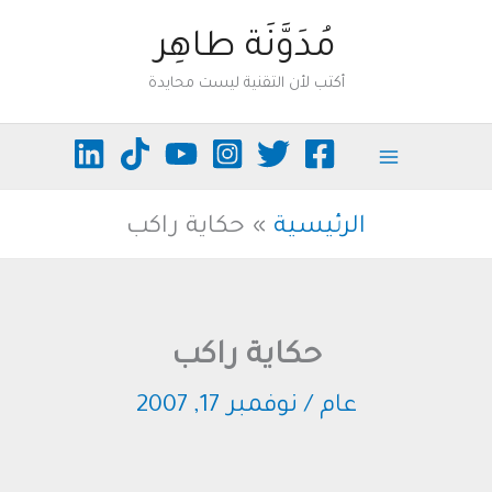
خطي
مُدَوَّنَة طاهِر
لى
أكتب لأن التقنية ليست محايدة
لمحتوى
الرئيسية
حكاية راكب
حكاية راكب
عام
/
نوفمبر 17, 2007