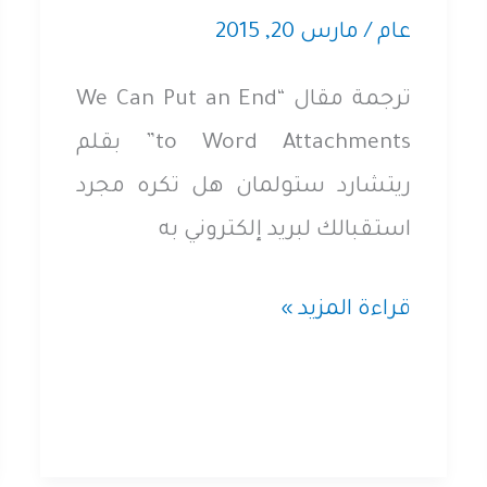
عام
/
مارس 20, 2015
ترجمة مقال “We Can Put an End
to Word Attachments” بقلم
ريتشارد ستولمان هل تكره مجرد
استقبالك لبريد إلكتروني به
مقال
قراءة المزيد »
مُترجم:
يمكننا
وضع
نهاية