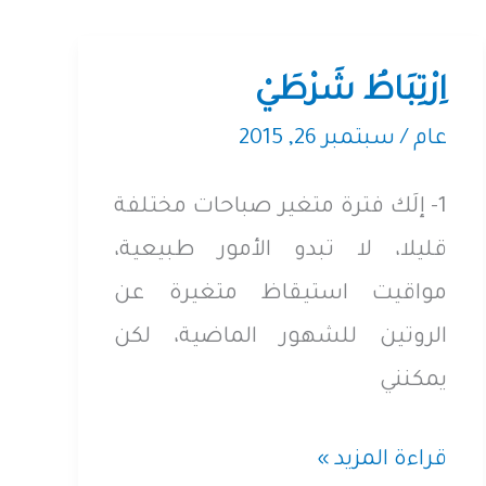
اِرْتِبَاطُ شَرْطَيْ
عام
/
سبتمبر 26, 2015
1- إلَك فترة متغير صباحات مختلفة
قليلا، لا تبدو الأمور طبيعية،
مواقيت استيقاظ متغيرة عن
الروتين للشهور الماضية، لكن
يمكنني
اِرْتِبَاطُ
قراءة المزيد »