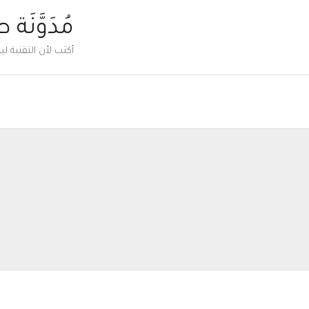
خطي
مُدَوَّنَة 
لى
أكتب لأن التقنية 
لمحتوى