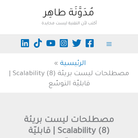
خطي
مُدَوَّنَة طاهِر
لى
أكتب لأن التقنية ليست محايدة
لمحتوى
الرئيسية
مصطلحات ليست بريئة (8) Scalability |
قابليّة التوسّع
مصطلحات ليست بريئة
(8) Scalability | قابليّة