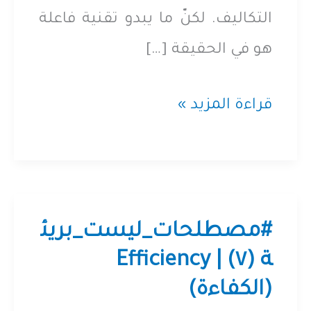
التكاليف. لكنّ ما يبدو تقنية فاعلة
هو في الحقيقة […]
مصطلحات
قراءة المزيد »
ليست
بريئة
(8)
Scalability
#مصطلحات_ليست_بريئ
|
ة (٧) | Efficiency
(الكفاءة)
قابليّة