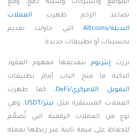
المواقع والشركات وسيلة دفع، ومع
تصاعد الزخم ظهرت
العملات
البديلة
/Altcoins
التي حاولت تقديم
تحسينات أو تطبيقات جديدة.
برزت
إيثريوم
بتقديمها مفهوم العقود
الذكية ما فتح الباب أمام تطبيقات
التمويل اللامركزي
/DeFi
، كما ظهرت
العملات المستقرة مثل
تيثر
/USDT
، وهي
نوع من العملات الرقمية التي تُصمَّم
للحفاظ على قيمة ثابتة عبر ربطها بعملة