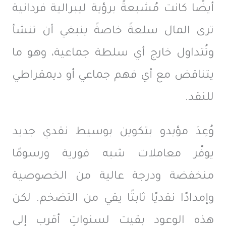
أيضًا كانت مُشبعةً برؤية ليبرالية فردانية
ترى المال سلعةً خاصةً ينبغي أن تنشأ
وتُتداول خارج أي سلطة جماعية، وهو ما
يتناقض مع أي فهم جماعي أو ديمقراطي
للنقد.
وُعِدَ مؤيدو بتكوين بوسيط نقدي جديد
يوفّر معاملات شبه فورية ورسومًا
منخفضة ودرجة عالية من الخصوصية
وإمدادًا نقديًا ثابتًا يقي من التضخم. لكن
هذه الوعود بقيت لسنواتٍ أقرب إلى