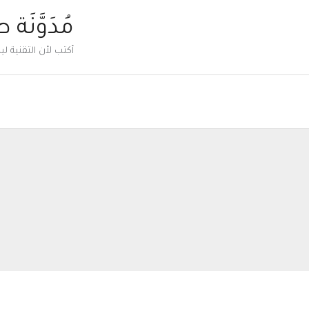
خطي
مُدَوَّنَة 
لى
أكتب لأن التقنية 
لمحتوى