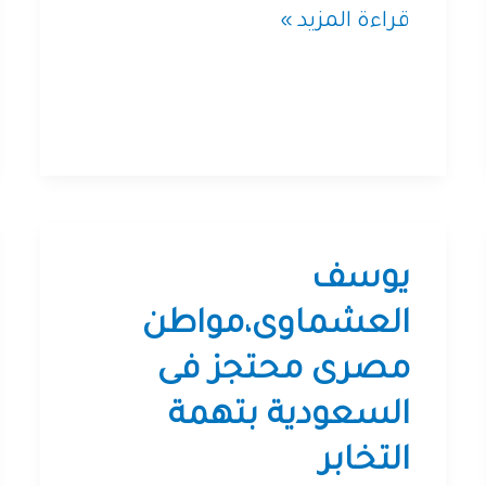
لا
قراءة المزيد »
تجعلونى
أحمل
الدين
المسؤلية
…
يوسف
الفتنة
العشماوى،مواطن
من
مصرى محتجز فى
يوقظها؟؟؟؟
السعودية بتهمة
التخابر