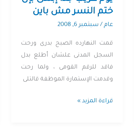
السعودية
ختم النسر مش باين
بتهمة
عام
/
سبتمبر 6, 2008
التخابر
قمت النهارده الصبح بدرى ورحت
السجل المدنى علشان أطلع بدل
فاقد للرقم القومى ، ولما رحت
وقدمت الإستمارة الموظفة قالتلى
يوم
قراءة المزيد »
غريب
جدا