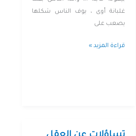
غلبانة أوى ، يوف الناس شكلها
يصعب على
الناس
قراءة المزيد »
بقت
غلابة
أوى
يا
أخى
تساؤلات عن العقل