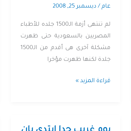
عام
/
ديسمبر 25, 2008
لم تنتهى أزمة الـ1500 جلده للأطباء
المصريين بالسعودية حتى ظهرت
مشكلة آخرى هى أقدم من الـ1500
جلدة لكنها ظهرت مؤخرا
يوسف
قراءة المزيد »
العشماوى،مواطن
مصرى
محتجز
فى
يوم غريب جدا إبتدى بإن