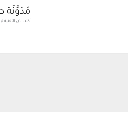
خطي
مُدَوَّنَة 
لى
أكتب لأن التقنية 
لمحتوى